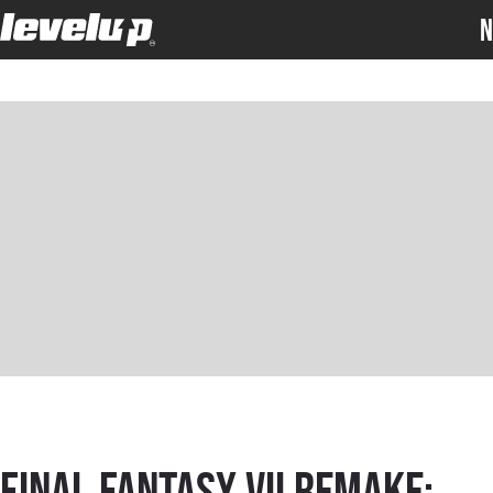
N
Final Fantasy VII Remake: