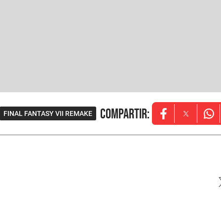
Compartir
:
FINAL FANTASY VII REMAKE
Opens in new w
Opens in
Ope