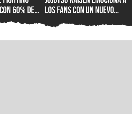
 con 60% de
los fans con un nuevo
tivas en
vistazo de Gojo y Yuta
stá mal con el
antes de su gran anuncio
e lucha de