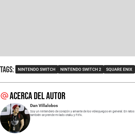
Tags
:
NINTENDO SWITCH
NINTENDO SWITCH 2
SQUARE ENIX
Acerca del autor
Dan Villalobos
Soy un nintendero de corazón y amante de los videojuegos en general. En ratos
también se prende mi lado otaku y FIFA.