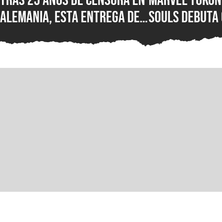
Alemania, esta entrega de
Souls debuta
Wolfenstein por fin está
reseñas nega
disponible en su versión
Steam, ¿qué e
original en PC para Steam,
nuevo juego d
GOG y Microsoft Store
PlayStation?