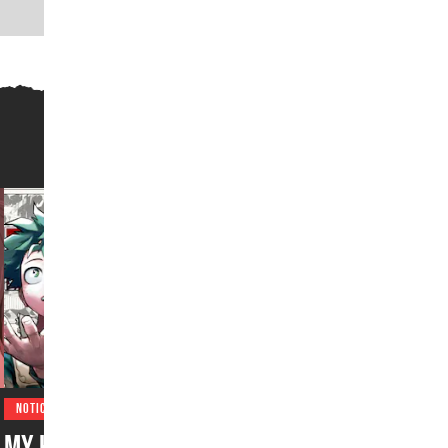
NOTICIAS
My Hero Academia, One