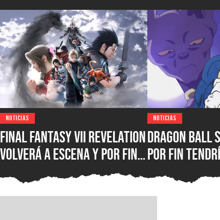
NOTICIAS
NOTICIAS
FINAL FANTASY VII Revelation
Dragon Ball 
volverá a escena y por fin
por fin tendr
mostrará todo lo que
estreno, y pr
ofrecerá en gamescom
más informac
2026
esperado rem