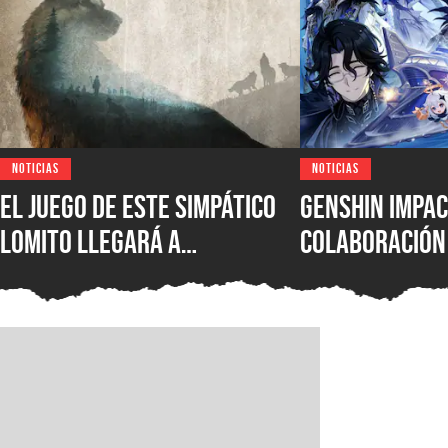
NOTICIAS
NOTICIAS
El juego de este simpático
Genshin Impa
lomito llegará a
colaboración
PlayStation 5 para vivir una
Crunchyroll 
aventura llena de secretos
recompensas 
y mucho instinto canino
los suscript
pronto