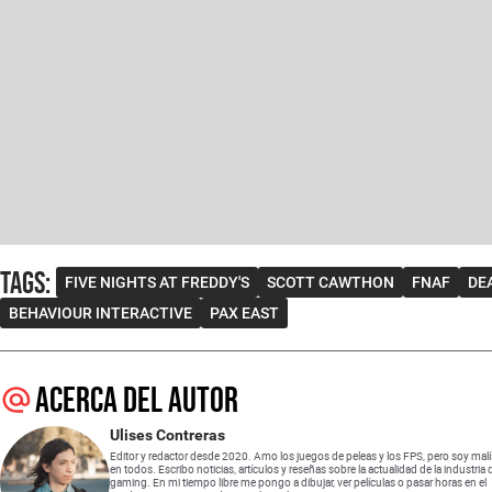
Tags
:
FIVE NIGHTS AT FREDDY'S
SCOTT CAWTHON
FNAF
DE
BEHAVIOUR INTERACTIVE
PAX EAST
Acerca del autor
Ulises Contreras
Editor y redactor desde 2020. Amo los juegos de peleas y los FPS, pero soy mal
en todos. Escribo noticias, artículos y reseñas sobre la actualidad de la industria 
gaming. En mi tiempo libre me pongo a dibujar, ver películas o pasar horas en el