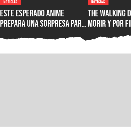
NOTICIAS
NOTICIAS
Este esperado anime
The Walking D
prepara una sorpresa para
morir y por fi
septiembre y los fans de
conocer la fe
Kaiju No. 8 querrán verla
lanzamiento 
juego