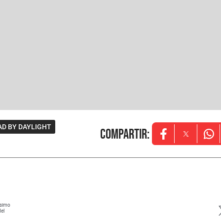
AD BY DAYLIGHT
Compartir
:
Opens in new w
Opens in
Ope
ísimo
del