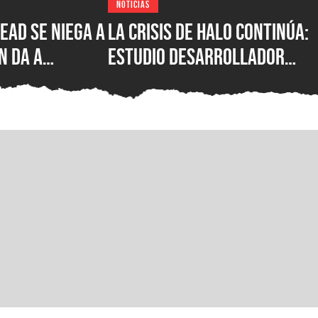
NOTICIAS
ead se niega a
La crisis de Halo continúa:
n da a
estudio desarrollador
cha de
sufre despidos tras el
de su nuevo
fallido lanzamiento
multiplataforma de
Campaign Evolved