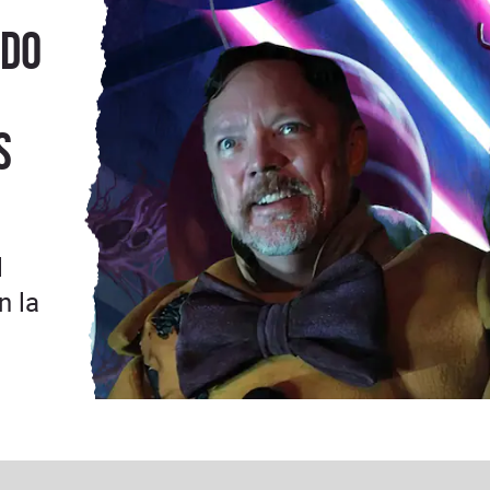
ado
s
l
n la