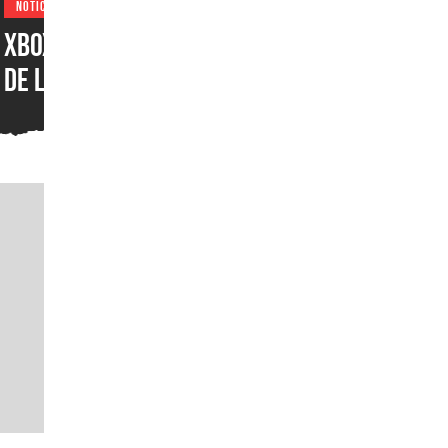
NOTICIAS
XBOX por fin recibiría una
de las funciones más
populares de PlayStation y
que los jugadores han
pedido durante años