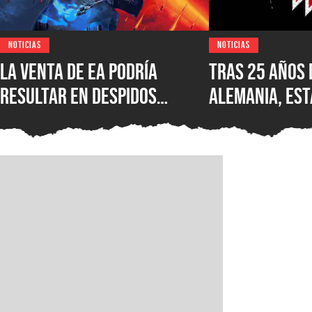
NOTICIAS
NOTICIAS
La venta de EA podría
Tras 25 años 
resultar en despidos
Alemania, est
masivos y la venta de
Wolfenstein p
estudios como BioWare,
disponible en
señalan fuentes
original en P
confiables
GOG y Microso