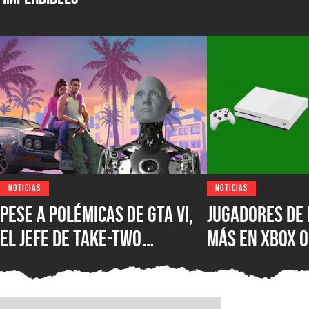
NOTICIAS
NOTICIAS
Pese a polémicas de GTA VI,
Jugadores de 
el jefe de Take-Two
más en XBOX O
asegura que no creen en la
XBOX Series X
IA como sustituto de la
muestra el d