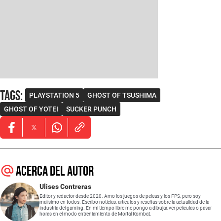
Tags
:
PLAYSTATION 5
GHOST OF TSUSHIMA
GHOST OF YOTEI
SUCKER PUNCH
Opens in new window
Opens in new window
Opens in new window
Acerca del autor
Ulises Contreras
Editor y redactor desde 2020. Amo los juegos de peleas y los FPS, pero soy
malísimo en todos. Escribo noticias, artículos y reseñas sobre la actualidad de la
industria del gaming. En mi tiempo libre me pongo a dibujar, ver películas o pasar
horas en el modo entreniamiento de Mortal Kombat.