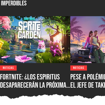
Imperdibles
NOTICIAS
NOTICIAS
Fortnite: ¿los espiritus
Pese a polémic
desaparecerán la próxima
el jefe de Ta
temporada? Epic Games
asegura que n
confirmó su futuro y hay
IA como susti