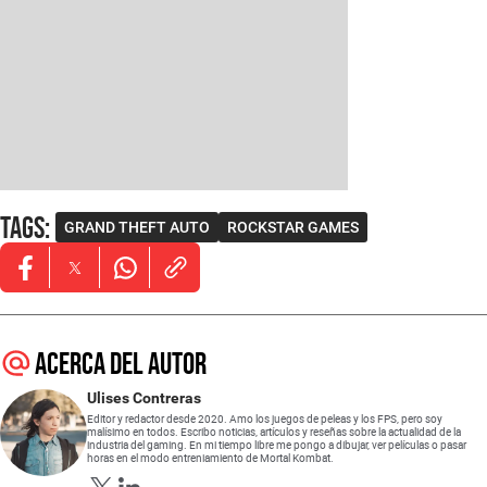
Tags
:
GRAND THEFT AUTO
ROCKSTAR GAMES
Opens in new window
Opens in new window
Opens in new window
Acerca del autor
Ulises Contreras
Editor y redactor desde 2020. Amo los juegos de peleas y los FPS, pero soy
malísimo en todos. Escribo noticias, artículos y reseñas sobre la actualidad de la
industria del gaming. En mi tiempo libre me pongo a dibujar, ver películas o pasar
horas en el modo entreniamiento de Mortal Kombat.