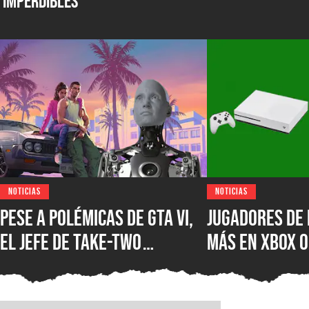
Imperdibles
NOTICIAS
NOTICIAS
Pese a polémicas de GTA VI,
Jugadores de 
el jefe de Take-Two
más en XBOX O
asegura que no creen en la
XBOX Series X
IA como sustituto de la
muestra el d