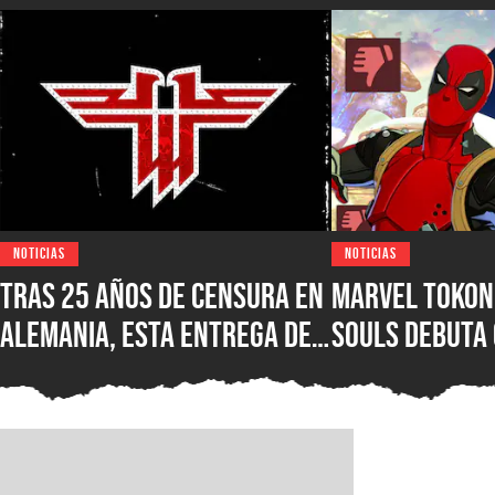
NOTICIAS
NOTICIAS
Tras 25 años de censura en
Marvel Tokon:
Alemania, esta entrega de
Souls debuta
Wolfenstein por fin está
reseñas nega
disponible en su versión
Steam, ¿qué e
original en PC para Steam,
nuevo juego d
GOG y Microsoft Store
PlayStation?