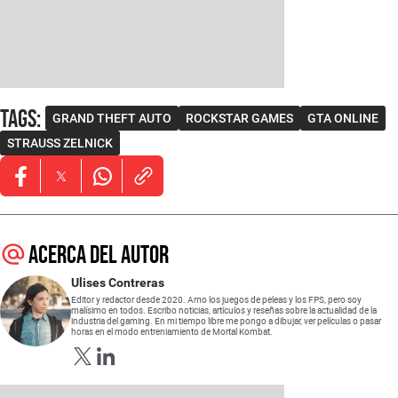
Tags
:
GRAND THEFT AUTO
ROCKSTAR GAMES
GTA ONLINE
STRAUSS ZELNICK
Opens in new window
Opens in new window
Opens in new window
Acerca del autor
Ulises Contreras
Editor y redactor desde 2020. Amo los juegos de peleas y los FPS, pero soy
malísimo en todos. Escribo noticias, artículos y reseñas sobre la actualidad de la
industria del gaming. En mi tiempo libre me pongo a dibujar, ver películas o pasar
horas en el modo entreniamiento de Mortal Kombat.
Opens in new window
Opens in new window