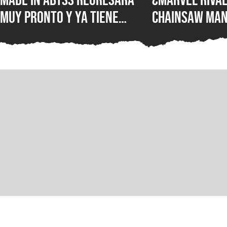
muy pronto y ya tiene
Chainsaw Man
ventana de estreno, la
comparan a Th
nueva película llegará a
Demonio Pist
los cines de japoneses en
2026