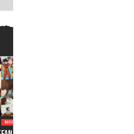
NOTICIAS
e
Fan del anime podría pasar