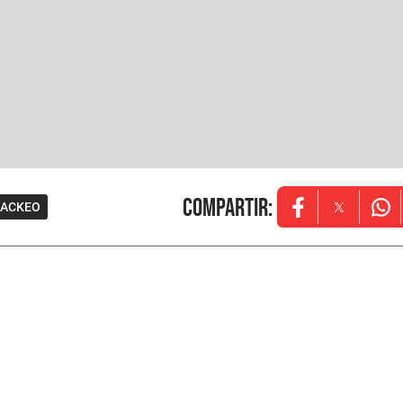
Compartir
:
ACKEO
Opens in new w
Opens in
Ope