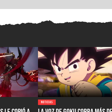
NOTICIAS
s le copió a
La voz de Goku cobra más d