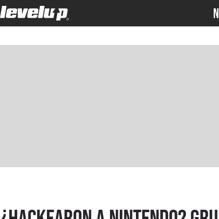
N
¿Hackearon a Nintendo? Gr