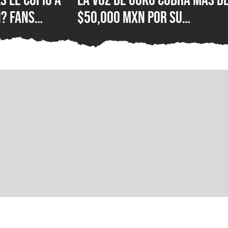
? Fans
$50,000 MXN por su
e Hood con el
autógrafo y los fans
ola
consideran que es un preci
excesivo