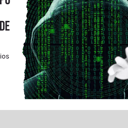
 de
ios