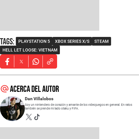
Tags
:
PLAYSTATION 5
XBOX SERIES X/S
STEAM
HELL LET LOOSE: VIETNAM
Opens in new window
Opens in new window
Opens in new window
Acerca del autor
Dan Villalobos
Soy un nintendero de corazón y amante de los videojuegos en general. En ratos
también se prende mi lado otaku y FIFA.
Opens in new window
Opens in new window