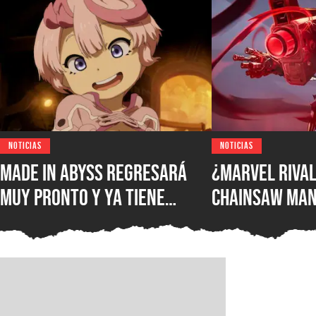
NOTICIAS
NOTICIAS
Made in Abyss regresará
¿Marvel Rival
muy pronto y ya tiene
Chainsaw Man
ventana de estreno, la
comparan a Th
nueva película llegará a
Demonio Pist
los cines de japoneses en
2026