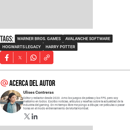
Tags
:
WARNER BROS. GAMES
AVALANCHE SOFTWARE
HOGWARTS LEGACY
HARRY POTTER
Opens in new window
Opens in new window
Opens in new window
Acerca del autor
Ulises Contreras
Editor y redactor desde 2020. Amo los juegos de peleas y los FPS, pero soy
malísimo en todos. Escribo noticias, artículos y reseñas sobre la actualidad de la
industria del gaming. En mi tiempo libre me pongo a dibujar, ver películas o pasar
horas en el modo entreniamiento de Mortal Kombat.
Opens in new window
Opens in new window