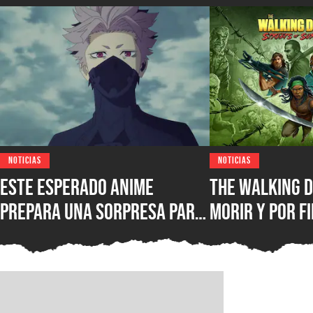
NOTICIAS
NOTICIAS
Este esperado anime
The Walking D
prepara una sorpresa para
morir y por fi
septiembre y los fans de
conocer la fe
Kaiju No. 8 querrán verla
lanzamiento 
juego