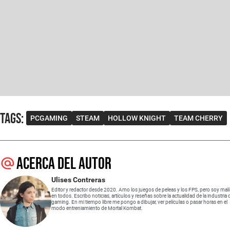
Tags
:
PCGAMING
STEAM
HOLLOW KNIGHT
TEAM CHERRY
Acerca del autor
Ulises Contreras
Editor y redactor desde 2020. Amo los juegos de peleas y los FPS, pero soy mal
en todos. Escribo noticias, artículos y reseñas sobre la actualidad de la industria 
gaming. En mi tiempo libre me pongo a dibujar, ver películas o pasar horas en el
modo entreniamiento de Mortal Kombat.