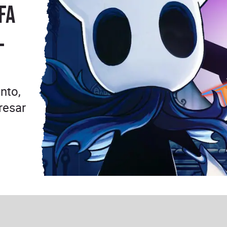
fa
l
nto,
resar