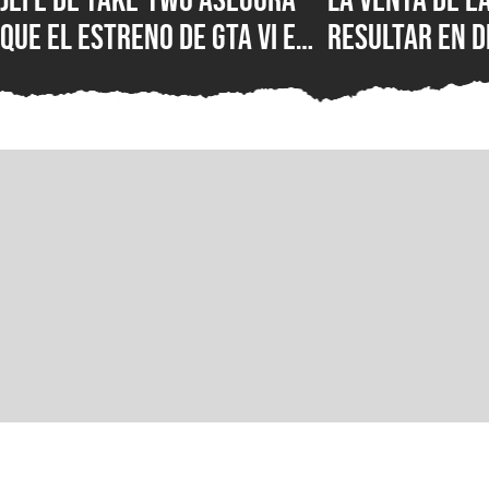
que el estreno de GTA VI en
resultar en d
formato digital es lo
masivos y la 
mejor, pues los discos “no
estudios com
tienen mucho sentido para
señalan fuen
el consumidor”
confiables