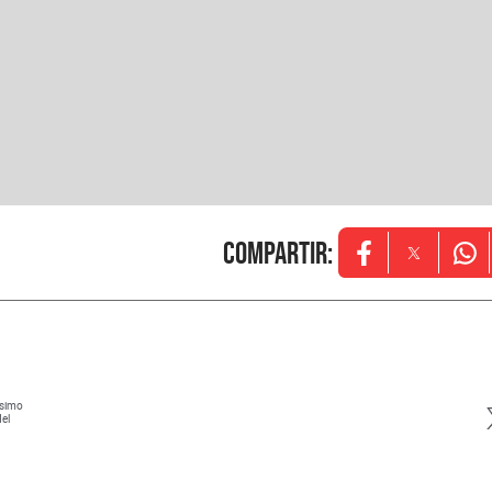
Compartir
:
Opens in new w
Opens in
Ope
ísimo
del