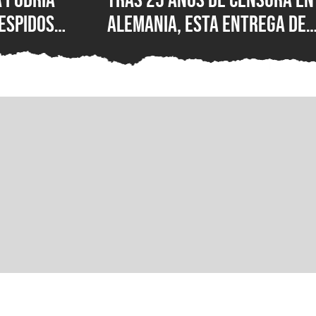
espidos
Alemania, esta entrega de
venta de
Wolfenstein por fin está
o BioWare,
disponible en su versión
tes
original en PC para Steam,
GOG y Microsoft Store