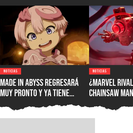
NOTICIAS
NOTICIAS
Made in Abyss regresará
¿Marvel Rival
muy pronto y ya tiene
Chainsaw Man
ventana de estreno, la
comparan a Th
nueva película llegará a
Demonio Pist
los cines de japoneses en