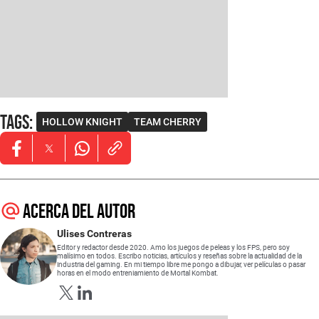
Tags
:
HOLLOW KNIGHT
TEAM CHERRY
Opens in new window
Opens in new window
Opens in new window
Acerca del autor
Ulises Contreras
Editor y redactor desde 2020. Amo los juegos de peleas y los FPS, pero soy
malísimo en todos. Escribo noticias, artículos y reseñas sobre la actualidad de la
industria del gaming. En mi tiempo libre me pongo a dibujar, ver películas o pasar
horas en el modo entreniamiento de Mortal Kombat.
Opens in new window
Opens in new window