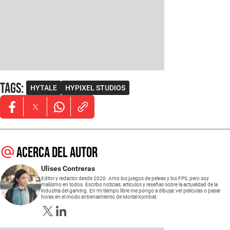
Tags
:
HYTALE
HYPIXEL STUDIOS
Opens in new window
Opens in new window
Opens in new window
Acerca del autor
Ulises Contreras
Editor y redactor desde 2020. Amo los juegos de peleas y los FPS, pero soy
malísimo en todos. Escribo noticias, artículos y reseñas sobre la actualidad de la
industria del gaming. En mi tiempo libre me pongo a dibujar, ver películas o pasar
horas en el modo entreniamiento de Mortal Kombat.
Opens in new window
Opens in new window