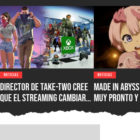
NOTICIAS
NOTICIAS
Director de Take-Two cree
Made in Abys
que el streaming cambiará
muy pronto y 
para siempre los
ventana de es
videojuegos: “Dispositivos
nueva películ
que no eran para jugar se
los cines de 