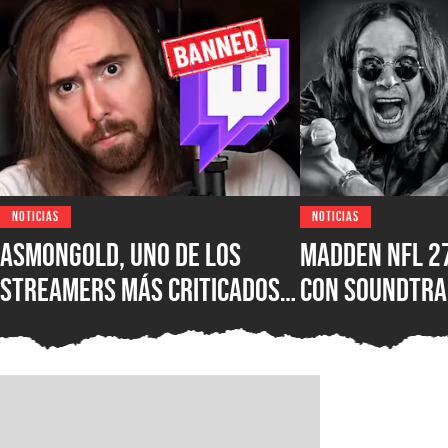
NOTICIAS
NOTICIAS
Asmongold, uno de los
Madden NFL 2
streamers más criticados
con soundtra
del mundo, es baneado de
Ozzy Osbourne
Twitch por sus polémicos
Motörhead, L
comentarios sobre los
más grupos es
inmigrantes
lista del jue