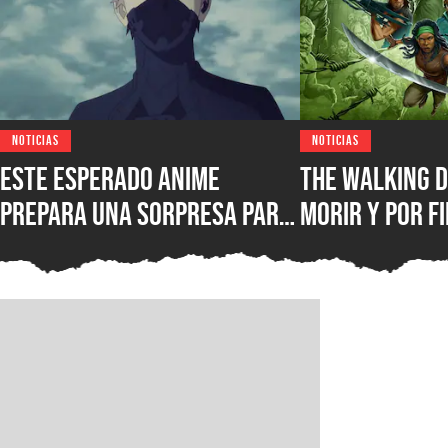
NOTICIAS
NOTICIAS
Este esperado anime
The Walking D
prepara una sorpresa para
morir y por fi
septiembre y los fans de
conocer la fe
Kaiju No. 8 querrán verla
lanzamiento 
juego