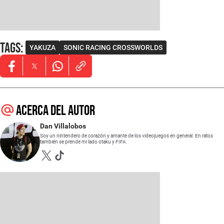
Tags
:
YAKUZA
SONIC RACING CROSSWORLDS
Opens in new window
Opens in new window
Opens in new window
Acerca del autor
Dan Villalobos
Soy un nintendero de corazón y amante de los videojuegos en general. En ratos
también se prende mi lado otaku y FIFA.
Opens in new window
Opens in new window