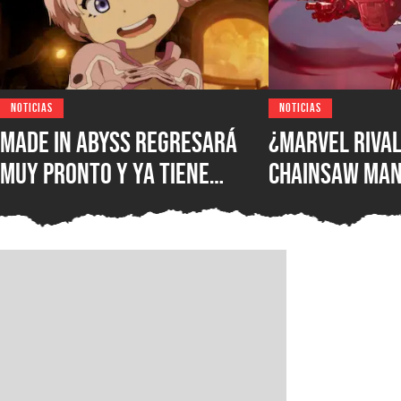
NOTICIAS
NOTICIAS
Made in Abyss regresará
¿Marvel Rival
muy pronto y ya tiene
Chainsaw Man
ventana de estreno, la
comparan a Th
nueva película llegará a
Demonio Pist
los cines de japoneses en
2026