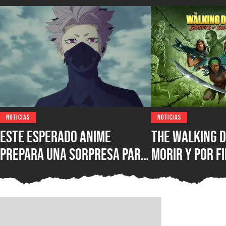
NOTICIAS
NOTICIAS
Este esperado anime
The Walking D
prepara una sorpresa para
morir y por fi
septiembre y los fans de
conocer la fe
Kaiju No. 8 querrán verla
lanzamiento 
juego