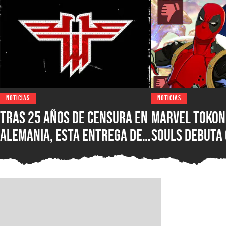
NOTICIAS
NOTICIAS
Tras 25 años de censura en
Marvel Tokon:
Alemania, esta entrega de
Souls debuta
Wolfenstein por fin está
reseñas nega
disponible en su versión
Steam, ¿qué e
original en PC para Steam,
nuevo juego d
GOG y Microsoft Store
PlayStation?