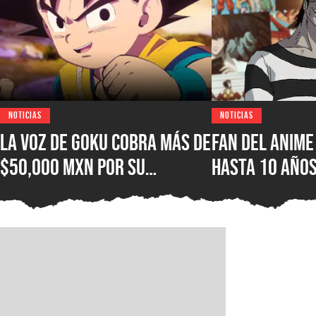
NOTICIAS
NOTICIAS
La voz de Goku cobra más de
Fan del anime
$50,000 MXN por su
hasta 10 años
autógrafo y los fans
por hacer un
consideran que es un precio
de no poder v
excesivo
favorita en u