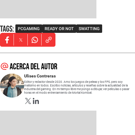
Tags
:
PCGAMING
READY OR NOT
SWATTING
Opens in new window
Opens in new window
Opens in new window
Acerca del autor
Ulises Contreras
Editor y redactor desde 2020. Amo los juegos de peleas y los FPS, pero soy
malísimo en todos. Escribo noticias, artículos y reseñas sobre la actualidad de la
industria del gaming. En mi tiempo libre me pongo a dibujar, ver películas o pasar
horas en el modo entreniamiento de Mortal Kombat.
Opens in new window
Opens in new window