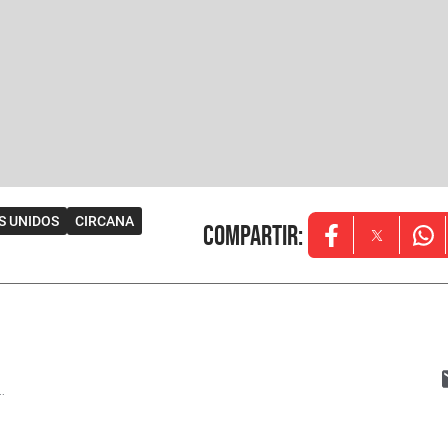
S UNIDOS
CIRCANA
Compartir
:
Opens in new w
Opens in
Ope
..