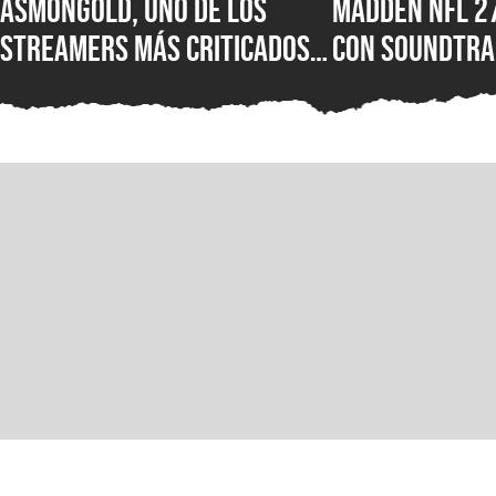
Asmongold, uno de los
Madden NFL 2
streamers más criticados
con soundtra
del mundo, es baneado de
Ozzy Osbourne
Twitch por sus polémicos
Motörhead, L
comentarios sobre los
más grupos es
inmigrantes
lista del jue
americano