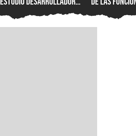
estudio desarrollador
de las funcio
sufre despidos tras el
populares de 
fallido lanzamiento
que los jugad
multiplataforma de
pedido duran
Campaign Evolved