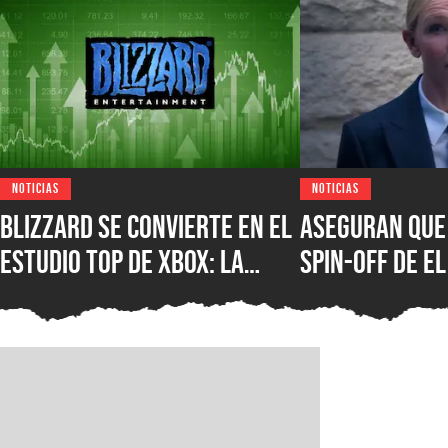
NOTICIAS
NOTICIAS
Blizzard se convierte en el
Aseguran que 
estudio top de XBOX: la
spin-off de El
compañía de Overwatch,
calamar de Da
Diablo y Warcraft es la de
fue cancelad
mejor rendimiento en el
negocio de videojuegos de
Microsoft