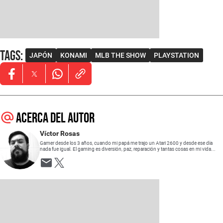
Tags
:
JAPÓN
KONAMI
MLB THE SHOW
PLAYSTATION
Opens in new window
Opens in new window
Opens in new window
Acerca del autor
Víctor Rosas
Gamer desde los 3 años, cuando mi papá me trajo un Atari 2600 y desde ese día
nada fue igual. El gaming es diversión, paz, reparación y tantas cosas en mi vida...
Opens in new window