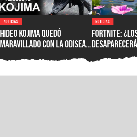
NOTICIAS
NOTICIAS
Hideo Kojima quedó
Fortnite: ¿lo
maravillado con La Odisea
desaparecerá
de Christopher Nolan: “Fue
temporada? E
magnífica”
confirmó su f
más novedade