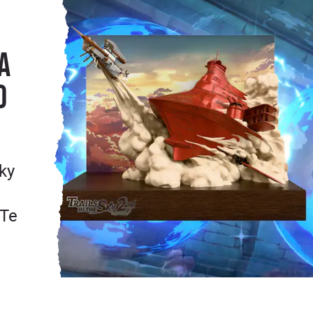
a
o
ky
 Te