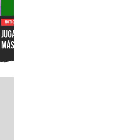
NOTICIAS
Jugadores de EUA juegan
más en XBOX One que en
XBOX Series X|S: encuesta
muestra el desastre de
Microsoft en uno de los
mercados más importantes