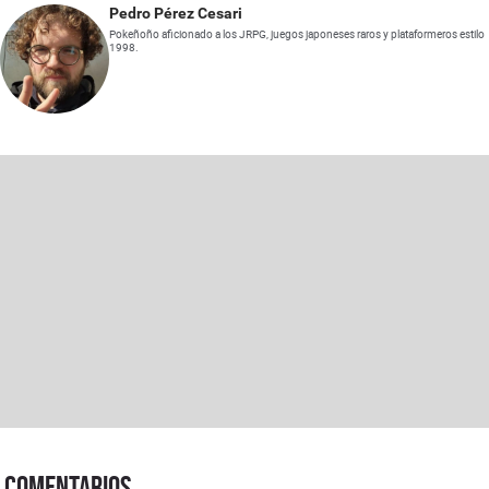
Pedro Pérez Cesari
Pokeñoño aficionado a los JRPG, juegos japoneses raros y plataformeros estilo
1998.
Comentarios