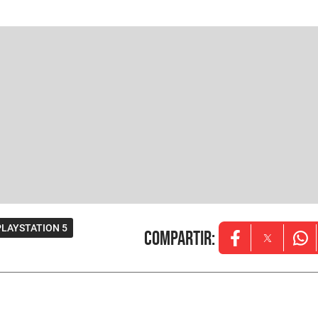
PLAYSTATION 5
Compartir
:
Opens in new w
Opens in
Ope