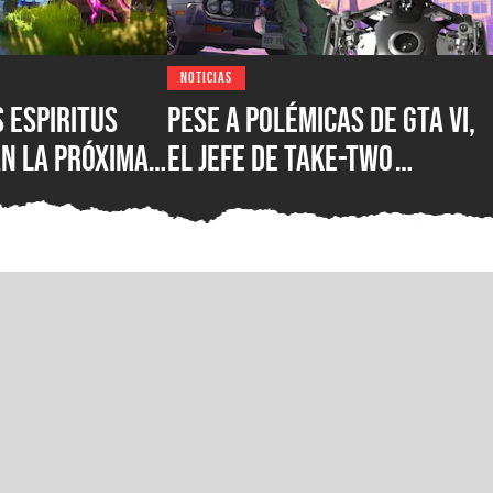
NOTICIAS
s espiritus
Pese a polémicas de GTA VI,
n la próxima
el jefe de Take-Two
pic Games
asegura que no creen en la
uturo y hay
IA como sustituto de la
s en camino
creatividad humana