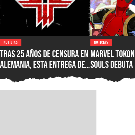
NOTICIAS
NOTICIAS
Tras 25 años de censura en
Marvel Tokon:
Alemania, esta entrega de
Souls debuta
Wolfenstein por fin está
reseñas nega
disponible en su versión
Steam, ¿qué e
original en PC para Steam,
nuevo juego d
GOG y Microsoft Store
PlayStation?