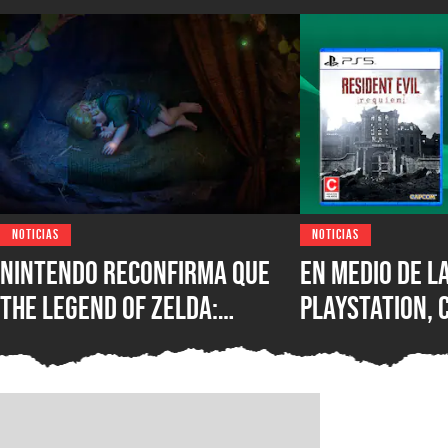
NOTICIAS
NOTICIAS
Nintendo reconfirma que
En medio de l
The Legend of Zelda:
PlayStation,
Ocarina of Time Remake
de la desapar
llegará este año y el
formato físic
rumor de noviembre toma
evidencia por