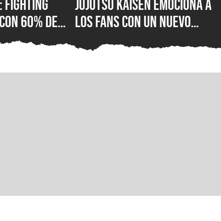
 Fighting
Jujutsu Kaisen emociona a
 con 60% de
los fans con un nuevo
tivas en
vistazo de Gojo y Yuta
stá mal con el
antes de su gran anuncio
e lucha de