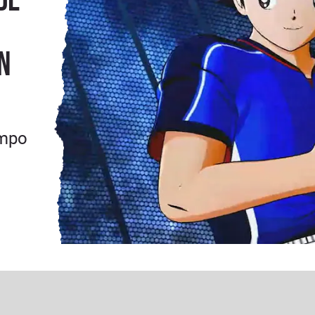
n
empo