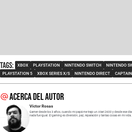
Tags
:
XBOX
PLAYSTATION
NINTENDO SWITCH
NINTENDO SW
PLAYSTATION 5
XBOX SERIES X/S
NINTENDO DIRECT
CAPTAIN
Acerca del autor
Víctor Rosas
Gamer desde los 3 años, cuando mi papá me trajo un Atari 2600 y desde ese día
nada fue igual. El gaming es diversión, paz, reparación y tantas cosas en mi vida.