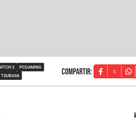
ITCH 2
PCGAMING
Compartir
:
Opens in new w
Opens in
Ope
 TSUBASA
..