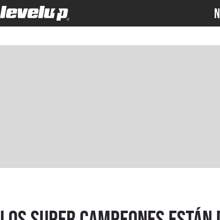
N
Los Super Campeones están 