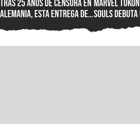
Tras 25 años de censura en
Marvel Tokon:
Alemania, esta entrega de
Souls debuta
Wolfenstein por fin está
reseñas nega
disponible en su versión
Steam, ¿qué e
original en PC para Steam,
nuevo juego d
GOG y Microsoft Store
PlayStation?