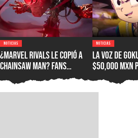
NOTICIAS
NOTICIAS
¿Marvel Rivals le copió a
La voz de Gok
Chainsaw Man? Fans
$50,000 MXN 
comparan a The Hood con el
autógrafo y l
Demonio Pistola
consideran qu
excesivo