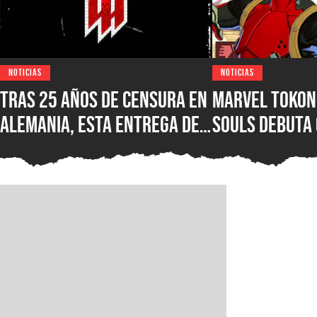
NOTICIAS
NOTICIAS
Tras 25 años de censura en
Marvel Tokon:
Alemania, esta entrega de
Souls debuta
Wolfenstein por fin está
reseñas nega
disponible en su versión
Steam, ¿qué e
original en PC para Steam,
nuevo juego d
GOG y Microsoft Store
PlayStation?