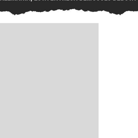
Wolfenstein por fin está
reseñas nega
disponible en su versión
Steam, ¿qué e
original en PC para Steam,
nuevo juego d
GOG y Microsoft Store
PlayStation?