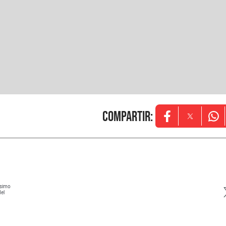
Compartir
:
Opens in new w
Opens in
Ope
ísimo
del