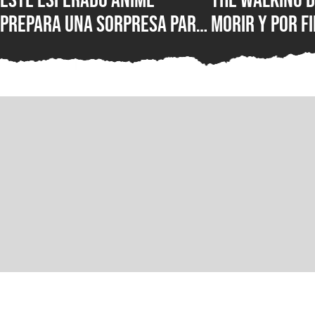
prepara una sorpresa para
morir y por fi
septiembre y los fans de
conocer la fe
Kaiju No. 8 querrán verla
lanzamiento 
juego