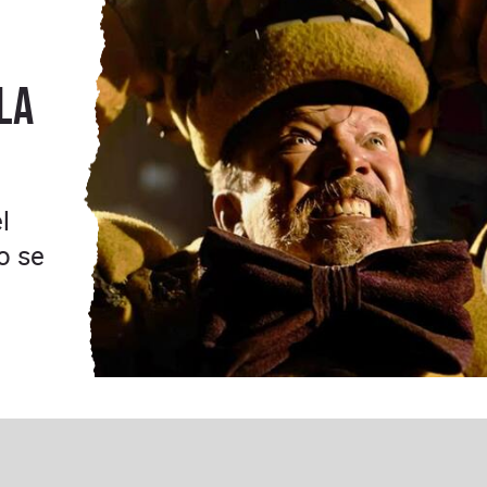
la
l
o se