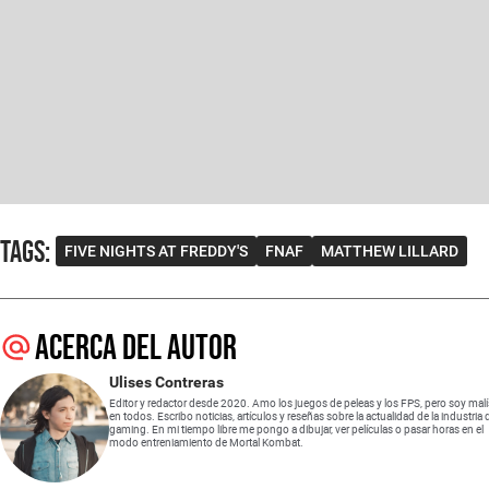
Tags
:
FIVE NIGHTS AT FREDDY'S
FNAF
MATTHEW LILLARD
Acerca del autor
Ulises Contreras
Editor y redactor desde 2020. Amo los juegos de peleas y los FPS, pero soy mal
en todos. Escribo noticias, artículos y reseñas sobre la actualidad de la industria 
gaming. En mi tiempo libre me pongo a dibujar, ver películas o pasar horas en el
modo entreniamiento de Mortal Kombat.