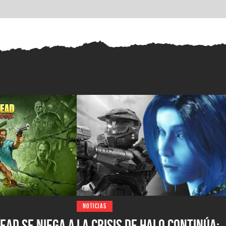
NOTICIAS
ead se niega a
La crisis de Halo continúa: