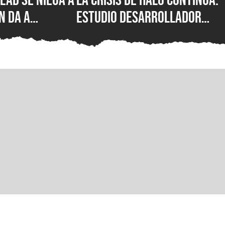
n da a
estudio desarrollador
cha de
sufre despidos tras el
de su nuevo
fallido lanzamiento
multiplataforma de
Campaign Evolved