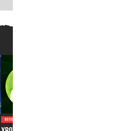
NOTICIAS
XBOX por fin recibiría una