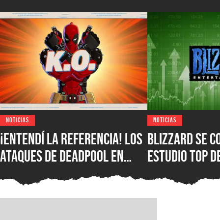
NOTICIAS
NOTICIAS
¡Entendí la referencia! Los
Blizzard se c
ataques de Deadpool en
estudio top d
Marvel Tokon: Fighting
compañía de 
Souls rinden homenaje a la
Diablo y Warc
comunidad de juegos de
mejor rendimi