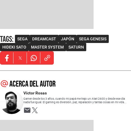
Tags
:
SEGA
DREAMCAST
JAPÓN
SEGA GENESIS
HIDEKI SATO
MASTER SYSTEM
SATURN
Opens in new window
Opens in new window
Opens in new window
Acerca del autor
Víctor Rosas
Gamer desde los 3 años, cuando mi papá me trajo un Atari 2600 y desde ese día
nada fue igual. El gaming es diversión, paz, reparación y tantas cosas en mi vida...
Opens in new window