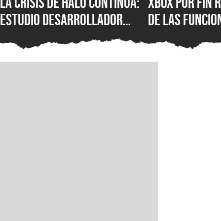
La crisis de Halo continúa:
XBOX por fin r
estudio desarrollador
de las funcio
sufre despidos tras el
populares de 
fallido lanzamiento
que los jugad
multiplataforma de
pedido duran
Campaign Evolved