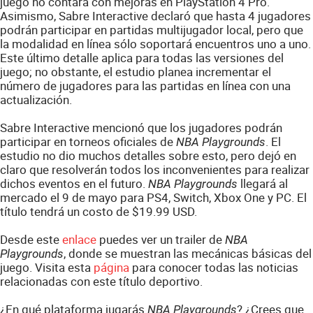
juego no contará con mejoras en PlayStation 4 Pro.
Asimismo, Sabre Interactive declaró que hasta 4 jugadores
podrán participar en partidas multijugador local, pero que
la modalidad en línea sólo soportará encuentros uno a uno.
Este último detalle aplica para todas las versiones del
juego; no obstante, el estudio planea incrementar el
número de jugadores para las partidas en línea con una
actualización.
Sabre Interactive mencionó que los jugadores podrán
participar en torneos oficiales de
. El
NBA Playgrounds
estudio no dio muchos detalles sobre esto, pero dejó en
claro que resolverán todos los inconvenientes para realizar
dichos eventos en el futuro.
llegará al
NBA Playgrounds
mercado el 9 de mayo para PS4, Switch, Xbox One y PC. El
título tendrá un costo de $19.99 USD.
Desde este
enlace
puedes ver un trailer de
NBA
, donde se muestran las mecánicas básicas del
Playgrounds
juego. Visita esta
página
para conocer todas las noticias
relacionadas con este título deportivo.
¿En qué plataforma jugarás
? ¿Crees que
NBA Playgrounds