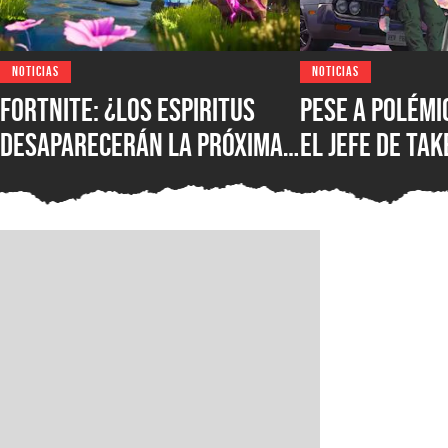
NOTICIAS
NOTICIAS
Fortnite: ¿los espiritus
Pese a polémic
desaparecerán la próxima
el jefe de Ta
temporada? Epic Games
asegura que n
confirmó su futuro y hay
IA como susti
más novedades en camino
creatividad 