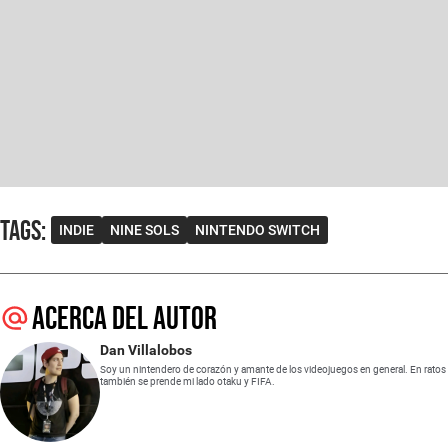
Tags
:
INDIE
NINE SOLS
NINTENDO SWITCH
Acerca del autor
Dan Villalobos
Soy un nintendero de corazón y amante de los videojuegos en general. En ratos
también se prende mi lado otaku y FIFA.