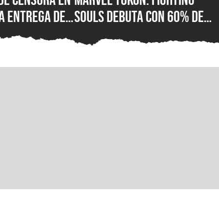
a entrega de
Souls debuta con 60% de
or fin está
reseñas negativas en
 su versión
Steam, ¿qué está mal con e
C para Steam,
nuevo juego de lucha de
ft Store
PlayStation?