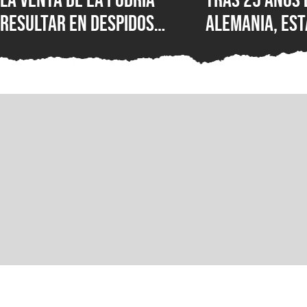
resultar en despidos
Alemania, est
masivos y la venta de
Wolfenstein p
estudios como BioWare,
disponible en
señalan fuentes
original en P
confiables
GOG y Microso