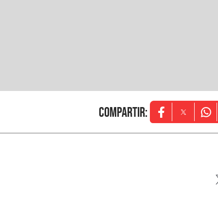
Compartir
:
Opens in new w
Opens in
Ope