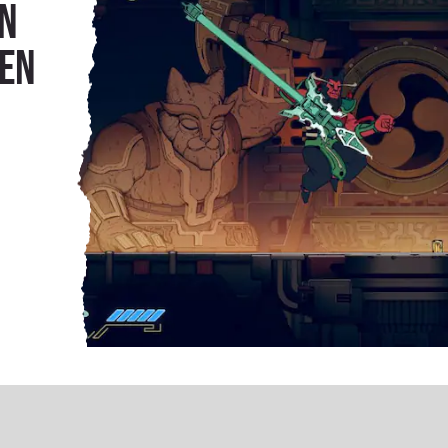
ón
 en