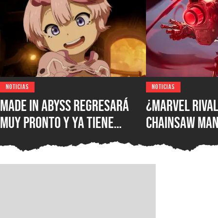
NOTICIAS
NOTICIAS
Made in Abyss regresará
¿Marvel Rival
muy pronto y ya tiene
Chainsaw Man
ventana de estreno, la
comparan a Th
nueva película llegará a
Demonio Pist
los cines de japoneses en
2026