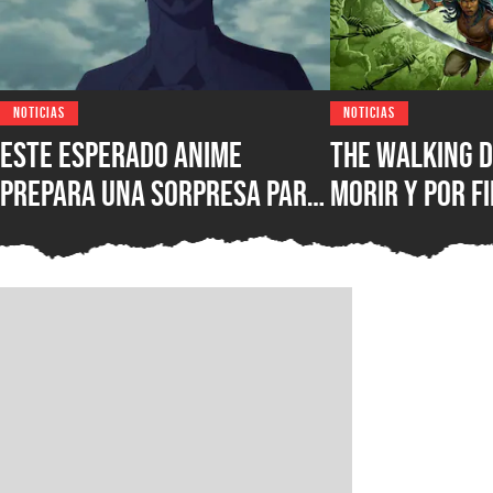
NOTICIAS
NOTICIAS
Este esperado anime
The Walking D
prepara una sorpresa para
morir y por fi
septiembre y los fans de
conocer la fe
Kaiju No. 8 querrán verla
lanzamiento 
juego