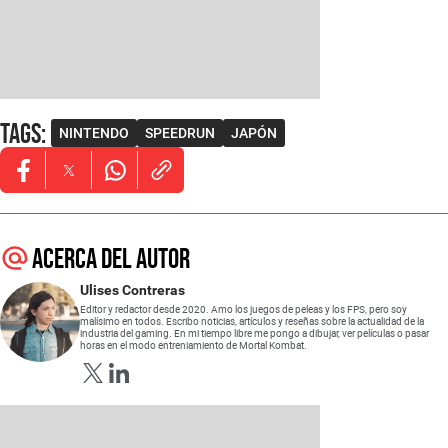
Tags
:
NINTENDO
SPEEDRUN
JAPÓN
Opens in new window
Opens in new window
Opens in new window
Acerca del autor
Ulises Contreras
Editor y redactor desde 2020. Amo los juegos de peleas y los FPS, pero soy
malísimo en todos. Escribo noticias, artículos y reseñas sobre la actualidad de la
industria del gaming. En mi tiempo libre me pongo a dibujar, ver películas o pasar
horas en el modo entreniamiento de Mortal Kombat.
Opens in new window
Opens in new window