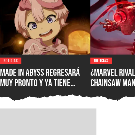
NOTICIAS
NOTICIAS
Made in Abyss regresará
¿Marvel Rival
muy pronto y ya tiene
Chainsaw Man
ventana de estreno, la
comparan a Th
nueva película llegará a
Demonio Pist
los cines de japoneses en
2026