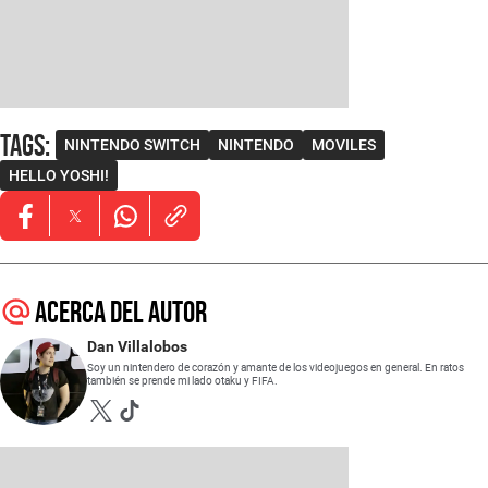
Tags
:
NINTENDO SWITCH
NINTENDO
MOVILES
HELLO YOSHI!
Opens in new window
Opens in new window
Opens in new window
Acerca del autor
Dan Villalobos
Soy un nintendero de corazón y amante de los videojuegos en general. En ratos
también se prende mi lado otaku y FIFA.
Opens in new window
Opens in new window