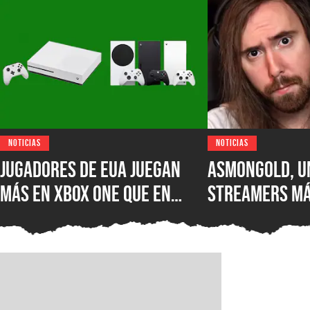
NOTICIAS
NOTICIAS
Jugadores de EUA juegan
Asmongold, u
más en XBOX One que en
streamers má
XBOX Series X|S: encuesta
del mundo, es
muestra el desastre de
Twitch por su
Microsoft en uno de los
comentarios 
mercados más importantes
inmigrantes