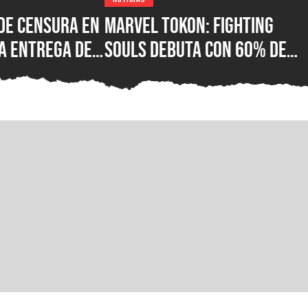
de censura en
Marvel Tokon: Fighting
a entrega de
Souls debuta con 60% de
or fin está
reseñas negativas en
 su versión
Steam, ¿qué está mal con e
C para Steam,
nuevo juego de lucha de
ft Store
PlayStation?