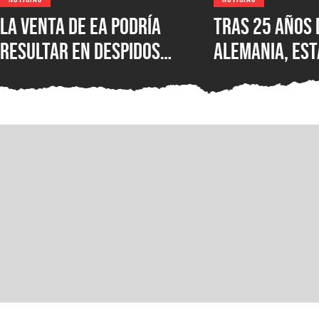
La venta de EA podría
Tras 25 años 
resultar en despidos
Alemania, est
masivos y la venta de
Wolfenstein p
estudios como BioWare,
disponible en
señalan fuentes
original en P
confiables
GOG y Microso