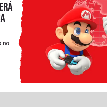
Será
ca
o no