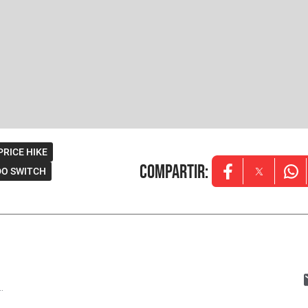
RICE HIKE
Compartir
:
DO SWITCH
Opens in new w
Opens in
Ope
..