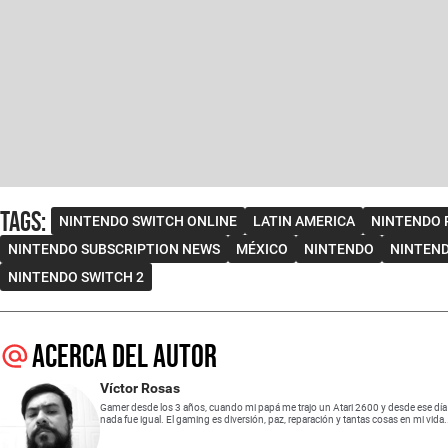
Tags
:
NINTENDO SWITCH ONLINE
LATIN AMERICA
NINTENDO P
NINTENDO SUBSCRIPTION NEWS
MÉXICO
NINTENDO
NINTEN
NINTENDO SWITCH 2
Acerca del autor
Víctor Rosas
Gamer desde los 3 años, cuando mi papá me trajo un Atari 2600 y desde ese día
nada fue igual. El gaming es diversión, paz, reparación y tantas cosas en mi vida.