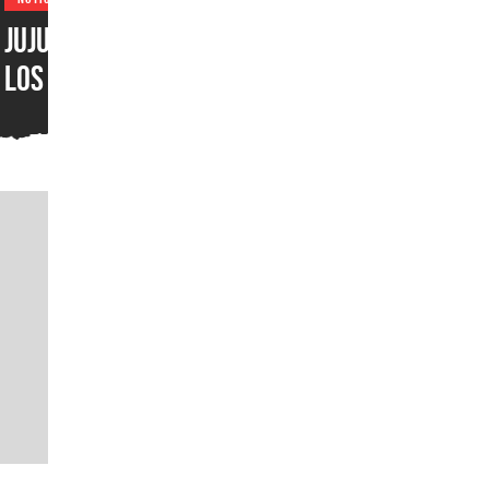
Jujutsu Kaisen emociona a
los fans con un nuevo
vistazo de Gojo y Yuta
l
antes de su gran anuncio