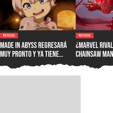
NOTICIAS
NOTICIAS
Made in Abyss regresará
¿Marvel Rival
muy pronto y ya tiene
Chainsaw Man
ventana de estreno, la
comparan a Th
nueva película llegará a
Demonio Pist
los cines de japoneses en
2026