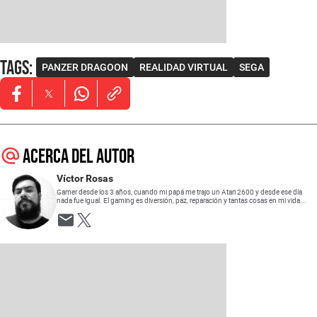
Tags
:
PANZER DRAGOON
REALIDAD VIRTUAL
SEGA
Opens in new window
Opens in new window
Opens in new window
Acerca del autor
Víctor Rosas
Gamer desde los 3 años, cuando mi papá me trajo un Atari 2600 y desde ese día
nada fue igual. El gaming es diversión, paz, reparación y tantas cosas en mi vida...
Opens in new window