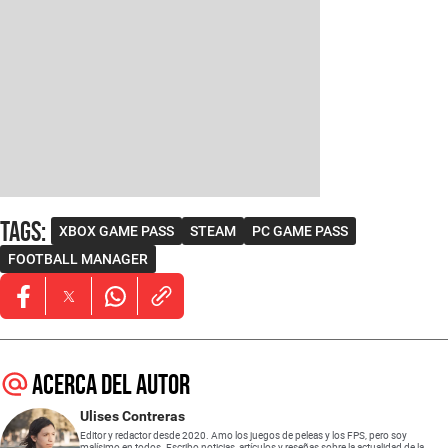
Tags
:
XBOX GAME PASS
STEAM
PC GAME PASS
FOOTBALL MANAGER
Opens in new window
Opens in new window
Opens in new window
Acerca del autor
Ulises Contreras
Editor y redactor desde 2020. Amo los juegos de peleas y los FPS, pero soy
malísimo en todos. Escribo noticias, artículos y reseñas sobre la actualidad de la