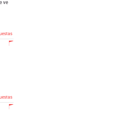
e ve
puestas
puestas