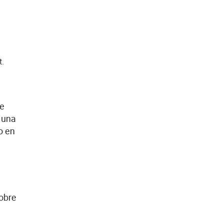
t.
se
ó una
o en
obre