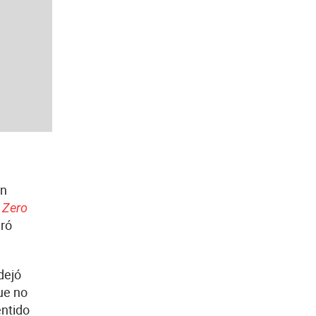
en
 Zero
aró
dejó
ue no
entido