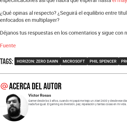
especificaciones así que habrá que esperar hasta
el may
¿Qué opinas al respecto? ¿Seguirá el equilibrio entre tít
enfocados en multiplayer?
Déjanos tus respuestas en los comentarios y sigue con 
Fuente
Tags
:
HORIZON: ZERO DAWN
MICROSOFT
PHIL SPENCER
PR
Acerca del autor
Víctor Rosas
Gamer desde los 3 años, cuando mi papá me trajo un Atari 2600 y desde ese día
nada fue igual. El gaming es diversión, paz, reparación y tantas cosas en mi vida.