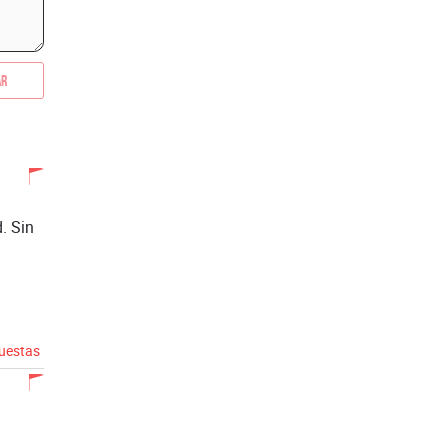
ar
. Sin
puestas