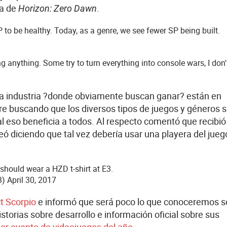
ía de
.
Horizon: Zero Dawn
 to be healthy. Today, as a genre, we see fewer SP being built.
 anything. Some try to turn everything into console wars, I don'
la industria ?donde obviamente buscan ganar? están en
e buscando que los diversos tipos de juegos y géneros 
al eso beneficia a todos. Al respecto comentó que recibi
 diciendo que tal vez debería usar una playera del jueg
should wear a HZD t-shirt at E3.
3)
April 30, 2017
t Scorpio
e informó que será poco lo que conoceremos s
storias sobre desarrollo e información oficial sobre sus