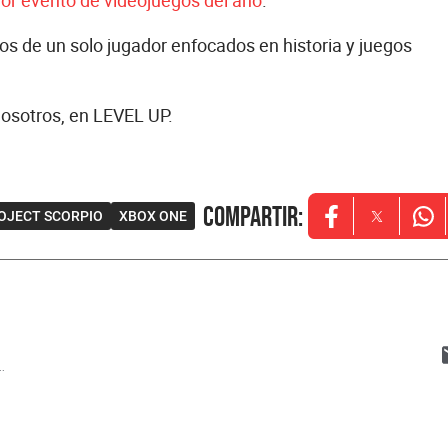
or evento de videojuegos del año
.
ulos de un solo jugador enfocados en historia y juegos
nosotros, en LEVEL UP.
Compartir
:
OJECT SCORPIO
XBOX ONE
Opens in new w
Opens in
Ope
..