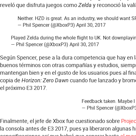
reveló que disfruta juegos como
y reconoció la val
Zelda
Neither. HZD is great. As an industry, we should want SP
— Phil Spencer (@XboxP3)
April 30, 2017
Played Zelda during the whole flight to UK. Not downplaying
— Phil Spencer (@XboxP3)
April 30, 2017
Según Spencer, pese a la dura competencia que hay en 
buenos términos con otras compañías y estudios, siempr
mantengan bien y en el gusto de los usuarios pues al fin
copia de
cuando fue lanzado y bromeó
Horizon: Zero Dawn
el próximo E3 2017.
Feedback taken. Maybe I 
— Phil Spencer (@XboxP
Finalmente, el jefe de Xbox fue cuestionado sobre
Projec
la consola antes de E3 2017, pues ya liberaron algunas hi