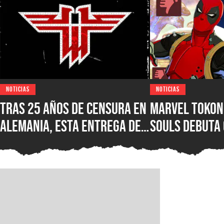
NOTICIAS
NOTICIAS
Tras 25 años de censura en
Marvel Tokon:
Alemania, esta entrega de
Souls debuta
Wolfenstein por fin está
reseñas nega
disponible en su versión
Steam, ¿qué e
original en PC para Steam,
nuevo juego d
GOG y Microsoft Store
PlayStation?