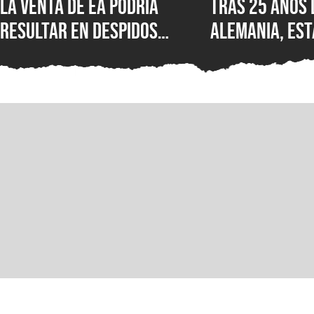
La venta de EA podría
Tras 25 años 
resultar en despidos
Alemania, est
masivos y la venta de
Wolfenstein p
estudios como BioWare,
disponible en
señalan fuentes
original en P
confiables
GOG y Microso