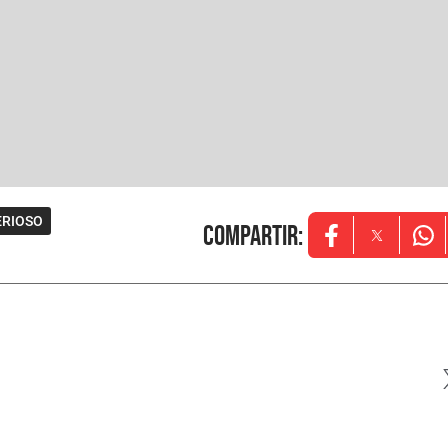
ERIOSO
Compartir
:
Opens in new w
Opens in
Ope