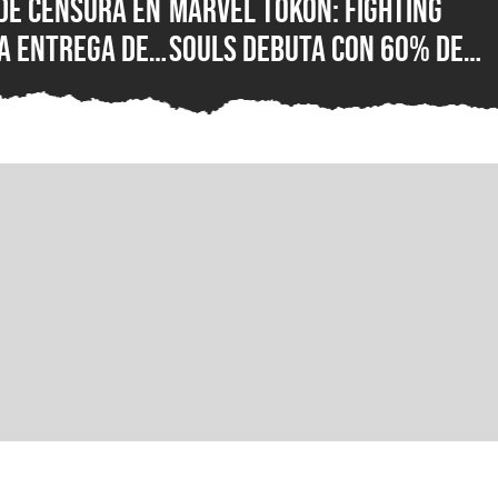
de censura en
Marvel Tokon: Fighting
a entrega de
Souls debuta con 60% de
or fin está
reseñas negativas en
 su versión
Steam, ¿qué está mal con e
C para Steam,
nuevo juego de lucha de
ft Store
PlayStation?