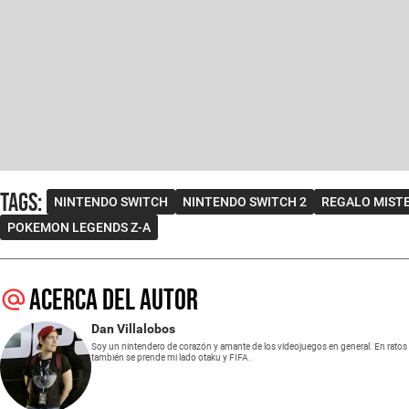
Tags
:
NINTENDO SWITCH
NINTENDO SWITCH 2
REGALO MIST
POKEMON LEGENDS Z-A
Acerca del autor
Dan Villalobos
Soy un nintendero de corazón y amante de los videojuegos en general. En ratos
también se prende mi lado otaku y FIFA.