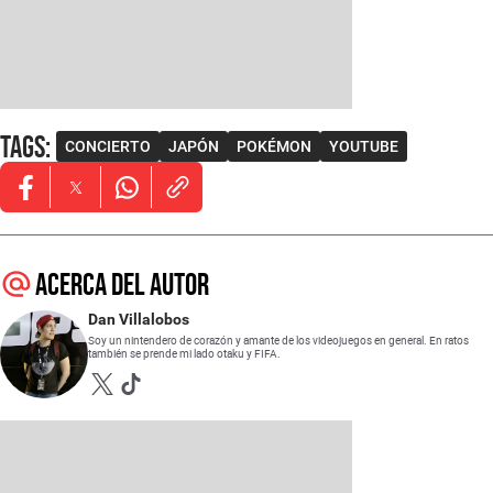
Tags
:
CONCIERTO
JAPÓN
POKÉMON
YOUTUBE
Opens in new window
Opens in new window
Opens in new window
Acerca del autor
Dan Villalobos
Soy un nintendero de corazón y amante de los videojuegos en general. En ratos
también se prende mi lado otaku y FIFA.
Opens in new window
Opens in new window