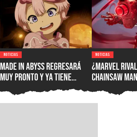
NOTICIAS
NOTICIAS
Made in Abyss regresará
¿Marvel Rival
muy pronto y ya tiene
Chainsaw Man
ventana de estreno, la
comparan a Th
nueva película llegará a
Demonio Pist
los cines de japoneses en
2026