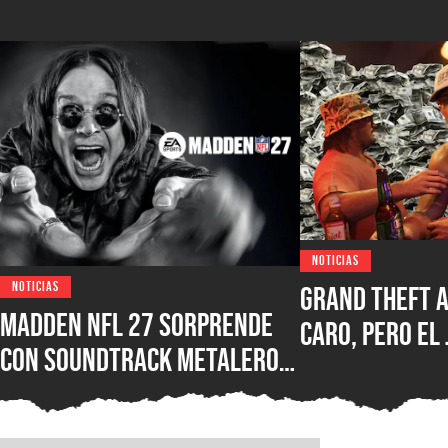
NOTICIAS
NOTICIAS
Grand Theft A
Madden NFL 27 sorprende
caro, pero el 
con soundtrack metalero:
Two defiende 
Ozzy Osbourne, Metallica,
hasta $100 US
Motörhead, Lamb of God y
cuánto costa