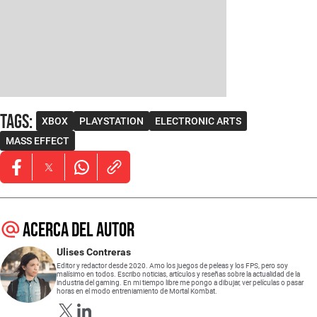
Tags
:
XBOX
PLAYSTATION
ELECTRONIC ARTS
MASS EFFECT
Opens in new window
Opens in new window
Opens in new window
Acerca del autor
Ulises Contreras
Editor y redactor desde 2020. Amo los juegos de peleas y los FPS, pero soy
malísimo en todos. Escribo noticias, artículos y reseñas sobre la actualidad de la
industria del gaming. En mi tiempo libre me pongo a dibujar, ver películas o pasar
horas en el modo entreniamiento de Mortal Kombat.