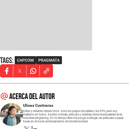
Tags
:
CAPCOM
PRAGMATA
Opens in new window
Opens in new window
Opens in new window
Acerca del autor
Ulises Contreras
Editor y redactor desde 2020. Amo los juegos de peleas y los FPS, pero soy
malísimo en todos. Escribo noticias, artículos y reseñas sobre la actualidad de la
industria del gaming. En mi tiempo libre me pongo a dibujar, ver películas o pasar
horas en el modo entreniamiento de Mortal Kombat.