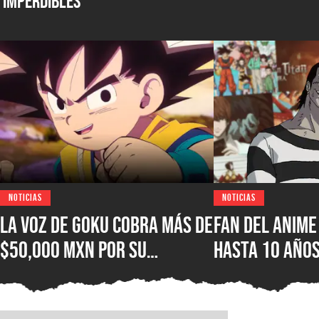
Imperdibles
NOTICIAS
NOTICIAS
La voz de Goku cobra más de
Fan del anime
$50,000 MXN por su
hasta 10 años
autógrafo y los fans
por hacer un
consideran que es un precio
de no poder v