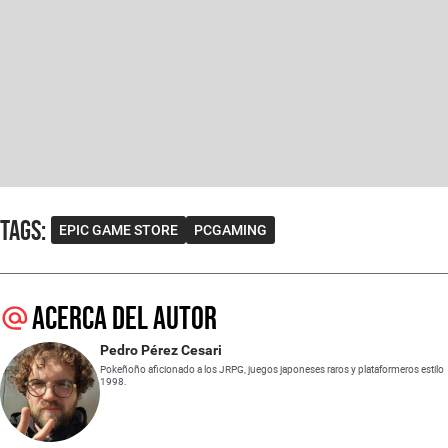
Tags
:
EPIC GAME STORE
PCGAMING
Acerca del autor
Pedro Pérez Cesari
Pokeñoño aficionado a los JRPG, juegos japoneses raros y plataformeros estilo
1998.