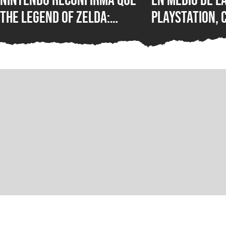
The Legend of Zelda:
PlayStation,
Ocarina of Time Remake
de la desapar
llegará este año y el
formato físic
rumor de noviembre toma
evidencia por
fuerza
boicots de lo
han fracasad