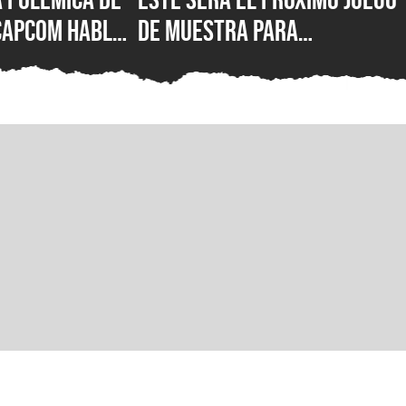
 Capcom habla
de Muestra para
ición del
suscriptores de Nintendo
o y deja en
Switch Online
 qué los
s jugadores
o