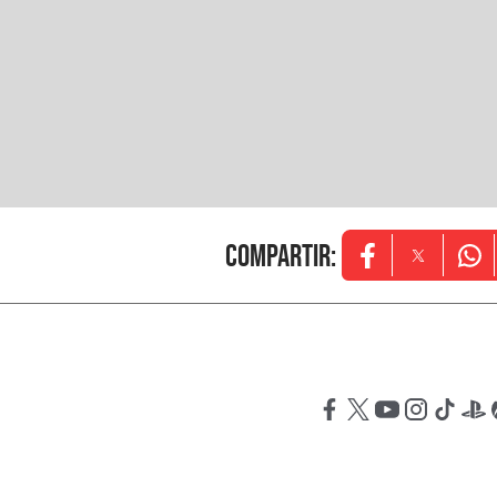
Compartir
:
Opens in new w
Opens in
Ope
Opens in new windo
Opens in new wi
Opens in new
Opens in 
Opens
Op