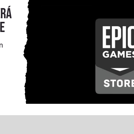
erá
e
n